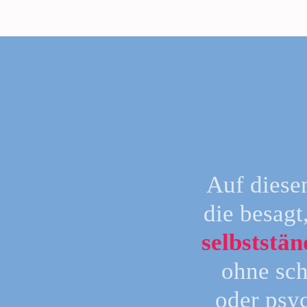
Auf diesen
die besagt
selbststä
ohne sc
oder psy