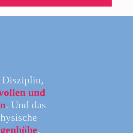
 Disziplin,
vollen und
en
. Und das
hysische
ugenhöhe
.