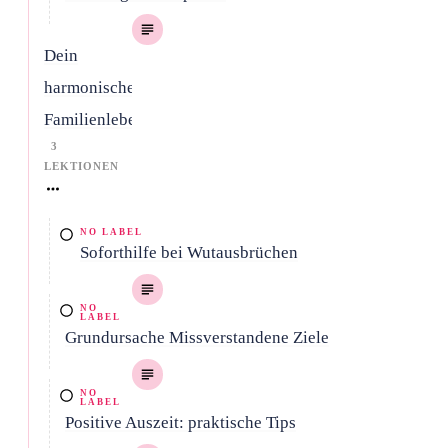
Dein
harmonisches
Familienleben
3
LEKTIONEN
NO LABEL
Soforthilfe bei Wutausbrüchen
NO
LABEL
Grundursache Missverstandene Ziele
NO
LABEL
Positive Auszeit: praktische Tips