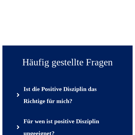
für nur
4.999,-€
rfolgt durch Digistore24
Häufig gestellte Fragen
Ist die Positive Disziplin das 
Richtige für mich?
Für wen ist positive Disziplin 
ungeeignet?