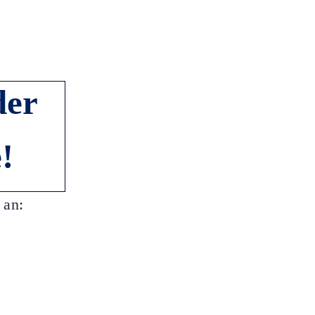
der
!
 an: